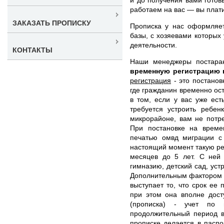
работаем на вас — вы платит
ЗАКАЗАТЬ ПРОПИСКУ
Прописка у нас оформляет
базы, с хозяевами которых
деятельности.
КОНТАКТЫ
Наши менеджеры постара
временную регистрацию 
регистрация
- это постанов
где гражданин временно ос
в том, если у вас уже ес
требуется устроить ребен
микрорайоне, вам не потр
При постановке на време
печатью омвд миграции с
настоящий момент такую ре
месяцев до 5 лет. С ней 
гимназию, детский сад, уст
Дополнительным фактором 
выступает то, что срок ее 
при этом она вполне дос
(прописка) - учет по 
продолжительный период в
прописке делается в паспо