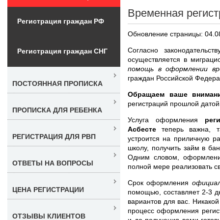
Временная регист
Регистрация граждан РФ
Обновление страницы: 04.0
Согласно законодательст
Регистрация граждан СНГ
осуществляется в миграц
помощь в оформлении в
граждан Российской Федера
ПОСТОЯННАЯ ПРОПИСКА
Обращаем ваше внимани
регистраций прошлой датой
ПРОПИСКА ДЛЯ РЕБЕНКА
Услуга оформления
рег
Асбесте
теперь важна, 
РЕГИСТРАЦИЯ ДЛЯ РВП
устроится на приличную ра
школу, получить займ в ба
Одним словом, оформлен
ОТВЕТЫ НА ВОПРОСЫ
полной мере реализовать с
Срок оформления
официа
ЦЕНА РЕГИСТРАЦИИ
помощью, составляет 2-3 д
вариантов для вас. Никакой
процесс оформления регис
ОТЗЫВЫ КЛИЕНТОВ
и до получения вами готов